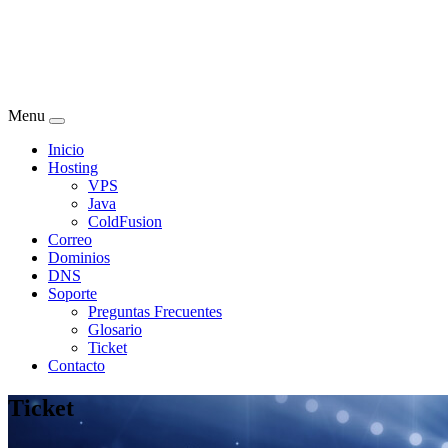
Menu
Inicio
Hosting
VPS
Java
ColdFusion
Correo
Dominios
DNS
Soporte
Preguntas Frecuentes
Glosario
Ticket
Contacto
Ticket