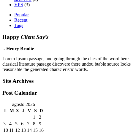
VPS
(3)
Popular
Recent
Tags
Happy
Client Say’s
- Henry Brodie
Lorem Ipsum passage, and going through the cites of the word here
classical literature passage discovere there undou btable source looks
reasonable the generated charac eristic words.
Site Archives
Post Calendar
agosto 2026
L
M
X
J
V
S
D
1
2
3
4
5
6
7
8
9
10
11
12
13
14
15
16