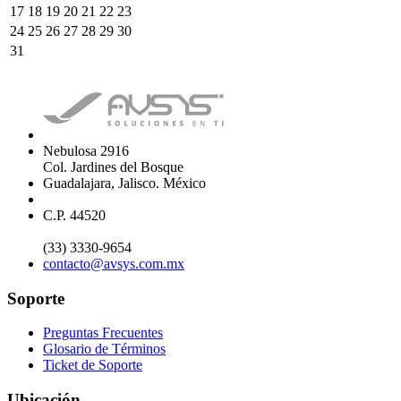
17
18
19
20
21
22
23
24
25
26
27
28
29
30
31
Nebulosa 2916
Col. Jardines del Bosque
Guadalajara, Jalisco. México
C.P. 44520
(33) 3330-9654
contacto@avsys.com.mx
Soporte
Preguntas Frecuentes
Glosario de Términos
Ticket de Soporte
Ubicación