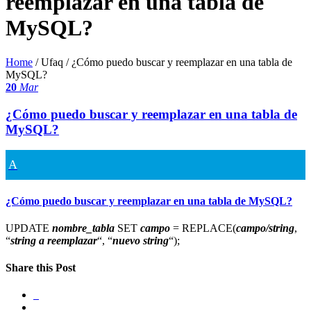
reemplazar en una tabla de
MySQL?
Home
/ Ufaq /
¿Cómo puedo buscar y reemplazar en una tabla de
MySQL?
20
Mar
¿Cómo puedo buscar y reemplazar en una tabla de
MySQL?
A
¿Cómo puedo buscar y reemplazar en una tabla de MySQL?
UPDATE
nombre_tabla
SET
campo
= REPLACE(
campo/string
,
“
string a reemplazar
“, “
nuevo string
“);
Share this Post