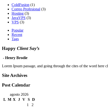
ColdFusion
(1)
Correo Profesional
(3)
Hosting
(3)
JavaVPS
(3)
VPS
(3)
Popular
Recent
Tags
Happy
Client Say’s
- Henry Brodie
Lorem Ipsum passage, and going through the cites of the word here cla
Site Archives
Post Calendar
agosto 2026
L
M
X
J
V
S
D
1
2