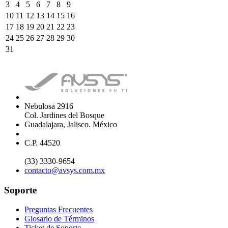
3
4
5
6
7
8
9
10
11
12
13
14
15
16
17
18
19
20
21
22
23
24
25
26
27
28
29
30
31
Nebulosa 2916
Col. Jardines del Bosque
Guadalajara, Jalisco. México
C.P. 44520
(33) 3330-9654
contacto@avsys.com.mx
Soporte
Preguntas Frecuentes
Glosario de Términos
Ticket de Soporte