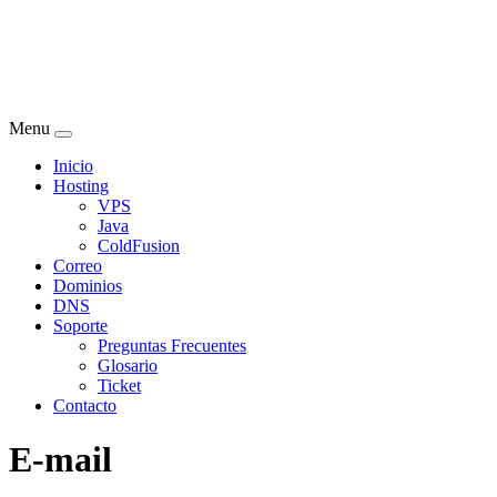
Menu
Inicio
Hosting
VPS
Java
ColdFusion
Correo
Dominios
DNS
Soporte
Preguntas Frecuentes
Glosario
Ticket
Contacto
E-mail